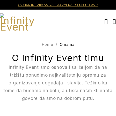
ZA VIŠE INFORMACIJA POZOVI NA: +38163450017
Home
/
O nama
O Infinity Event timu
Infinity Event smo osnovali sa željom da na
tržištu ponudimo najkvalitetniju opremu za
organizovanje događaja i slavlja. Težimo ka
tome da budemo najbolji, a utisci naših klijenata
govore da smo na dobrom putu.