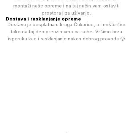
montaži naše opreme i na taj način vam ostaviti
prostora i za uživanje.
Dostava i rasklanjanje opreme
Dostavu je besplatna u krugu Čukarice, a i nešto šire
tako da taj deo preuzimamo na sebe. Vršimo brzu
isporuku kao i rasklanjanje nakon dobrog provoda 🙂
Oprema sa stilom i za
pamćenje
Poseban momenat zaslužuje pravu opremu za događaje