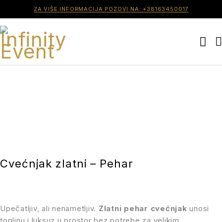
ZA VIŠE INFORMACIJA POZOVI NA: +38163450017
Cvećnjak zlatni – Pehar
Upečatljiv, ali nenametljiv.
Zlatni pehar cvećnjak
unosi
toplinu i luksuz u prostor bez potrebe za velikim