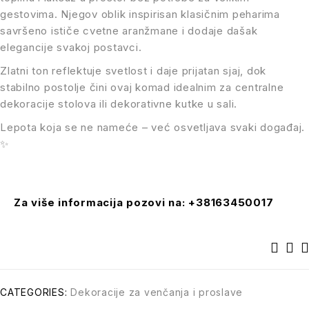
gestovima. Njegov oblik inspirisan klasičnim peharima
savršeno ističe cvetne aranžmane i dodaje dašak
elegancije svakoj postavci.
Zlatni ton reflektuje svetlost i daje prijatan sjaj, dok
stabilno postolje čini ovaj komad idealnim za centralne
dekoracije stolova ili dekorativne kutke u sali.
Lepota koja se ne nameće – već osvetljava svaki događaj.
✨
Za više informacija pozovi na: +38163450017
CATEGORIES:
Dekoracije za venčanja i proslave