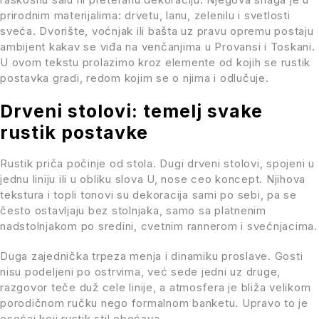
prirodnim materijalima: drvetu, lanu, zelenilu i svetlosti
sveća. Dvorište, voćnjak ili bašta uz pravu opremu postaju
ambijent kakav se viđa na venčanjima u Provansi i Toskani.
U ovom tekstu prolazimo kroz elemente od kojih se rustik
postavka gradi, redom kojim se o njima i odlučuje.
Drveni stolovi: temelj svake
rustik postavke
Rustik priča počinje od stola. Dugi drveni stolovi, spojeni u
jednu liniju ili u obliku slova U, nose ceo koncept. Njihova
tekstura i topli tonovi su dekoracija sami po sebi, pa se
često ostavljaju bez stolnjaka, samo sa platnenim
nadstolnjakom po sredini, cvetnim rannerom i svećnjacima.
Duga zajednička trpeza menja i dinamiku proslave. Gosti
nisu podeljeni po ostrvima, već sede jedni uz druge,
razgovor teče duž cele linije, a atmosfera je bliža velikom
porodičnom ručku nego formalnom banketu. Upravo to je
osećaj koji rustik stil obećava.