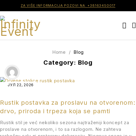
ZA VIŠE INFORMACIJA POZOVI NA: +38163450017
Home
/
Blog
Category: Blog
ЈУЛ 22, 2026
Rustik postavka za proslavu na otvorenom:
drvo, priroda i trpeza koja se pamti
Rustik stil je već nekoliko sezona najtraženiji koncept za
proslave na otvorenom, i to sa razlogom. Ne zahteva
raskošnu salu ni preteranu dekoraciju. Njegova snaga je u