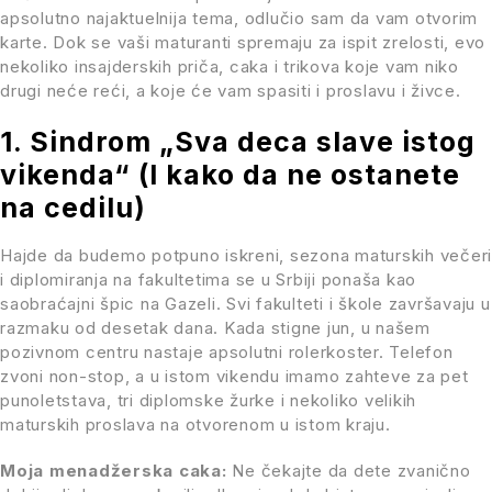
apsolutno najaktuelnija tema, odlučio sam da vam otvorim
karte. Dok se vaši maturanti spremaju za ispit zrelosti, evo
nekoliko insajderskih priča, caka i trikova koje vam niko
drugi neće reći, a koje će vam spasiti i proslavu i živce.
1. Sindrom „Sva deca slave istog
vikenda“ (I kako da ne ostanete
na cedilu)
Hajde da budemo potpuno iskreni, sezona maturskih večeri
i diplomiranja na fakultetima se u Srbiji ponaša kao
saobraćajni špic na Gazeli. Svi fakulteti i škole završavaju u
razmaku od desetak dana. Kada stigne jun, u našem
pozivnom centru nastaje apsolutni rolerkoster. Telefon
zvoni non-stop, a u istom vikendu imamo zahteve za pet
punoletstava, tri diplomske žurke i nekoliko velikih
maturskih proslava na otvorenom u istom kraju.
Moja menadžerska caka:
Ne čekajte da dete zvanično