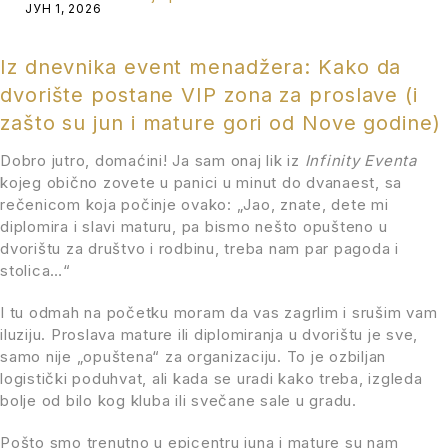
ЈУН 1, 2026
Iz dnevnika event menadžera: Kako da
dvorište postane VIP zona za proslave (i
zašto su jun i mature gori od Nove godine)
Dobro jutro, domaćini! Ja sam onaj lik iz
Infinity Eventa
kojeg obično zovete u panici u minut do dvanaest, sa
rečenicom koja počinje ovako: „Jao, znate, dete mi
diplomira i slavi maturu, pa bismo nešto opušteno u
dvorištu za društvo i rodbinu, treba nam par pagoda i
stolica…“
I tu odmah na početku moram da vas zagrlim i srušim vam
iluziju. Proslava mature ili diplomiranja u dvorištu je sve,
samo nije „opuštena“ za organizaciju. To je ozbiljan
logistički poduhvat, ali kada se uradi kako treba, izgleda
bolje od bilo kog kluba ili svečane sale u gradu.
Pošto smo trenutno u epicentru juna i mature su nam