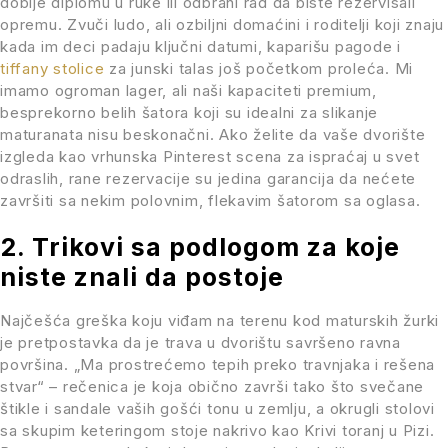
dobije diplomu u ruke ili odbrani rad da biste rezervisali
opremu. Zvuči ludo, ali ozbiljni domaćini i roditelji koji znaju
kada im deci padaju ključni datumi, kaparišu pagode i
tiffany stolice
za junski talas još početkom proleća. Mi
imamo ogroman lager, ali naši kapaciteti premium,
besprekorno belih šatora koji su idealni za slikanje
maturanata nisu beskonačni. Ako želite da vaše dvorište
izgleda kao vrhunska Pinterest scena za ispraćaj u svet
odraslih, rane rezervacije su jedina garancija da nećete
završiti sa nekim polovnim, flekavim šatorom sa oglasa.
2. Trikovi sa podlogom za koje
niste znali da postoje
Najčešća greška koju viđam na terenu kod maturskih žurki
je pretpostavka da je trava u dvorištu savršeno ravna
površina. „Ma prostrećemo tepih preko travnjaka i rešena
stvar“ – rečenica je koja obično završi tako što svečane
štikle i sandale vaših gošći tonu u zemlju, a okrugli stolovi
sa skupim keteringom stoje nakrivo kao Krivi toranj u Pizi.