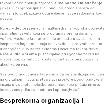
tokom večeri emituju najlepše
slike mlade i mladoženje
,
prikazujući njihovu ljubavnu priču od prvog susreta do
danas, što uvek izaziva oduševljenje i suze radosnice kod
gostiju.
Pored video prezentacija, multimedijalna podrška obuhvata
i pametnu rasvetu koja se programira prema dinamici
večeri. Možemo kreirati intimnu atmosferu sa diskretnim
lampicama koje podsećaju na zvezde, ili pretvoriti prostor
u energičan klub sa reflektorima i laserima tokom žurke.
Naša
audio oprema
je specijalno prilagođena za rad na
otvorenom, garantujući kristalno čist zvuk bez obzira na
akustiku terena.
Sve ovo omogućava mladencima da personalizuju svoj dan
na digitalnom nivou, pretvarajući prostore poput parkova ili
imanja u visokotehnološke pozornice koje pričaju njihovu
jedinstvenu priču na moderan i upečatljiv način.
Besprekorna organizacija i