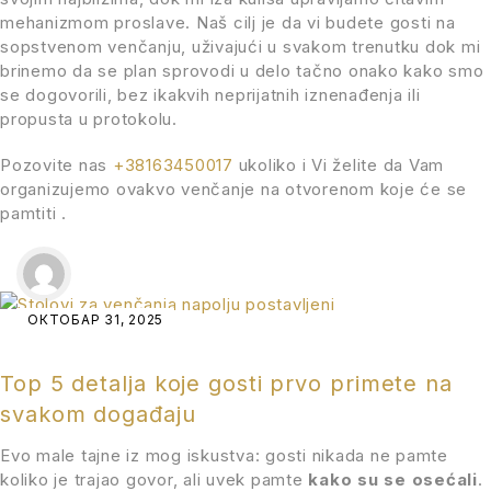
mehanizmom proslave. Naš cilj je da vi budete gosti na
sopstvenom venčanju, uživajući u svakom trenutku dok mi
brinemo da se plan sprovodi u delo tačno onako kako smo
se dogovorili, bez ikakvih neprijatnih iznenađenja ili
propusta u protokolu.
Pozovite nas
+38163450017
ukoliko i Vi želite da Vam
organizujemo ovakvo venčanje na otvorenom koje će se
pamtiti .
ОКТОБАР 31, 2025
Top 5 detalja koje gosti prvo primete na
svakom događaju
Evo male tajne iz mog iskustva: gosti nikada ne pamte
koliko je trajao govor, ali uvek pamte
kako su se osećali
.