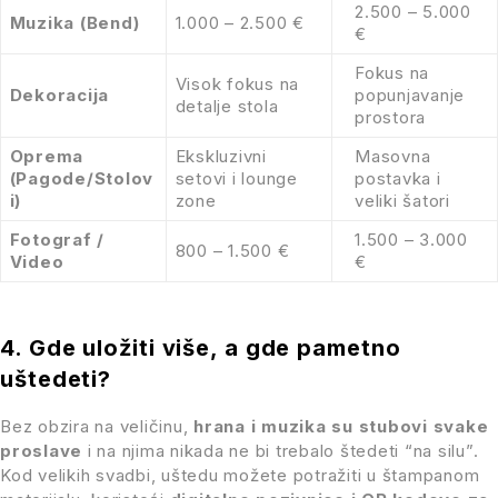
2.500 – 5.000
Muzika (Bend)
1.000 – 2.500 €
€
Fokus na
Visok fokus na
Dekoracija
popunjavanje
detalje stola
prostora
Oprema
Ekskluzivni
Masovna
(Pagode/Stolov
setovi i lounge
postavka i
i)
zone
veliki šatori
Fotograf /
1.500 – 3.000
800 – 1.500 €
Video
€
4. Gde uložiti više, a gde pametno
uštedeti?
Bez obzira na veličinu,
hrana i muzika su stubovi svake
proslave
i na njima nikada ne bi trebalo štedeti “na silu”.
Kod velikih svadbi, uštedu možete potražiti u štampanom