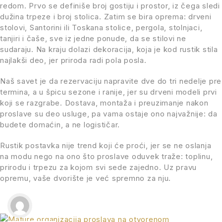
redom. Prvo se definiše broj gostiju i prostor, iz čega sledi
dužina trpeze i broj stolica. Zatim se bira oprema: drveni
stolovi, Santorini ili Toskana stolice, pergola, stolnjaci,
tanjiri i čaše, sve iz jedne ponude, da se stilovi ne
sudaraju. Na kraju dolazi dekoracija, koja je kod rustik stila
najlakši deo, jer priroda radi pola posla.
Naš savet je da rezervaciju napravite dve do tri nedelje pre
termina, a u špicu sezone i ranije, jer su drveni modeli prvi
koji se razgrabe. Dostava, montaža i preuzimanje nakon
proslave su deo usluge, pa vama ostaje ono najvažnije: da
budete domaćin, a ne logističar.
Rustik postavka nije trend koji će proći, jer se ne oslanja
na modu nego na ono što proslave oduvek traže: toplinu,
prirodu i trpezu za kojom svi sede zajedno. Uz pravu
opremu, vaše dvorište je već spremno za nju.