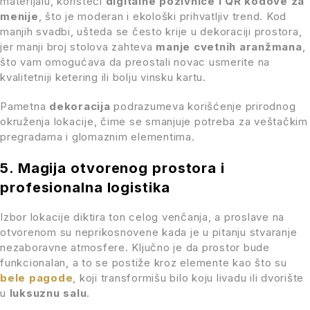
materijalu, koristeći
digitalne pozivnice i QR kodove za
menije
, što je moderan i ekološki prihvatljiv trend. Kod
manjih svadbi, ušteda se često krije u dekoraciji prostora,
jer manji broj stolova zahteva
manje cvetnih aranžmana
,
što vam omogućava da preostali novac usmerite na
kvalitetniji ketering ili bolju vinsku kartu.
Pametna
dekoracija
podrazumeva korišćenje prirodnog
okruženja lokacije, čime se smanjuje potreba za veštačkim
pregradama i glomaznim elementima.
5. Magija otvorenog prostora i
profesionalna logistika
Izbor lokacije diktira ton celog venčanja, a proslave na
otvorenom su neprikosnovene kada je u pitanju stvaranje
nezaboravne atmosfere. Ključno je da prostor bude
funkcionalan, a to se postiže kroz elemente kao što su
bele pagode
, koji transformišu bilo koju livadu ili dvorište
u
luksuznu salu
.