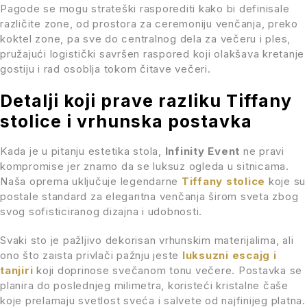
Pagode se mogu strateški rasporediti kako bi definisale
različite zone, od prostora za ceremoniju venčanja, preko
koktel zone, pa sve do centralnog dela za večeru i ples,
pružajući logistički savršen raspored koji olakšava kretanje
gostiju i rad osoblja tokom čitave večeri.
Detalji koji prave razliku Tiffany
stolice i vrhunska postavka
Kada je u pitanju estetika stola,
Infinity Event
ne pravi
kompromise jer znamo da se luksuz ogleda u sitnicama.
Naša oprema uključuje legendarne
Tiffany stolice
koje su
postale standard za elegantna venčanja širom sveta zbog
svog sofisticiranog dizajna i udobnosti.
Svaki sto je pažljivo dekorisan vrhunskim materijalima, ali
ono što zaista privlači pažnju jeste
luksuzni escajg i
tanjiri
koji doprinose svečanom tonu večere. Postavka se
planira do poslednjeg milimetra, koristeći kristalne čaše
koje prelamaju svetlost sveća i salvete od najfinijeg platna.