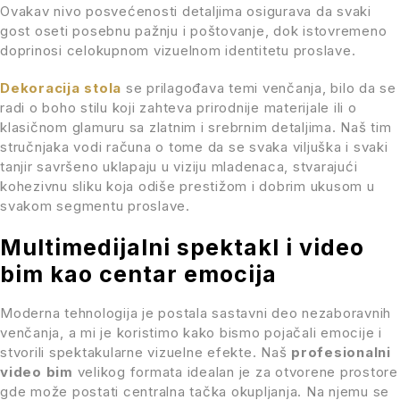
Ovakav nivo posvećenosti detaljima osigurava da svaki
gost oseti posebnu pažnju i poštovanje, dok istovremeno
doprinosi celokupnom vizuelnom identitetu proslave.
Dekoracija stola
se prilagođava temi venčanja, bilo da se
radi o boho stilu koji zahteva prirodnije materijale ili o
klasičnom glamuru sa zlatnim i srebrnim detaljima. Naš tim
stručnjaka vodi računa o tome da se svaka viljuška i svaki
tanjir savršeno uklapaju u viziju mladenaca, stvarajući
kohezivnu sliku koja odiše prestižom i dobrim ukusom u
svakom segmentu proslave.
Multimedijalni spektakl i video
bim kao centar emocija
Moderna tehnologija je postala sastavni deo nezaboravnih
venčanja, a mi je koristimo kako bismo pojačali emocije i
stvorili spektakularne vizuelne efekte. Naš
profesionalni
video bim
velikog formata idealan je za otvorene prostore
gde može postati centralna tačka okupljanja. Na njemu se