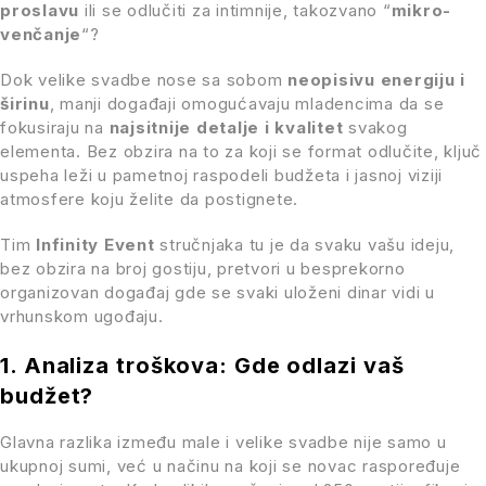
proslavu
ili se odlučiti za intimnije, takozvano “
mikro-
venčanje
“?
Dok velike svadbe nose sa sobom
neopisivu energiju i
širinu
, manji događaji omogućavaju mladencima da se
fokusiraju na
najsitnije detalje i kvalitet
svakog
elementa. Bez obzira na to za koji se format odlučite, ključ
uspeha leži u pametnoj raspodeli budžeta i jasnoj viziji
atmosfere koju želite da postignete.
Tim
Infinity Event
stručnjaka tu je da svaku vašu ideju,
bez obzira na broj gostiju, pretvori u besprekorno
organizovan događaj gde se svaki uloženi dinar vidi u
vrhunskom ugođaju.
1. Analiza troškova: Gde odlazi vaš
budžet?
Glavna razlika između male i velike svadbe nije samo u
ukupnoj sumi, već u načinu na koji se novac raspoređuje