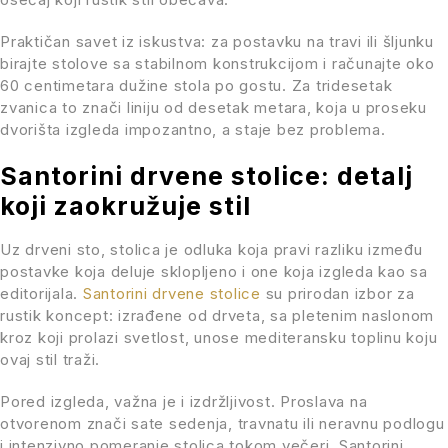
Praktičan savet iz iskustva: za postavku na travi ili šljunku
birajte stolove sa stabilnom konstrukcijom i računajte oko
60 centimetara dužine stola po gostu. Za tridesetak
zvanica to znači liniju od desetak metara, koja u proseku
dvorišta izgleda impozantno, a staje bez problema.
Santorini drvene stolice: detalj
koji zaokružuje stil
Uz drveni sto, stolica je odluka koja pravi razliku između
postavke koja deluje sklopljeno i one koja izgleda kao sa
editorijala.
Santorini drvene stolice
su prirodan izbor za
rustik koncept: izrađene od drveta, sa pletenim naslonom
kroz koji prolazi svetlost, unose mediteransku toplinu koju
ovaj stil traži.
Pored izgleda, važna je i izdržljivost. Proslava na
otvorenom znači sate sedenja, travnatu ili neravnu podlogu
i intenzivno pomeranje stolica tokom večeri. Santorini