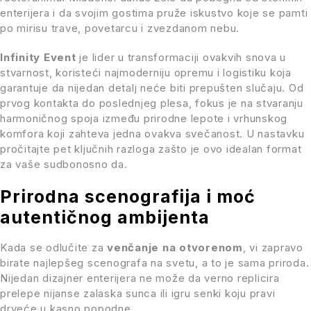
enterijera i da svojim gostima pruže iskustvo koje se pamti
po mirisu trave, povetarcu i zvezdanom nebu.
Infinity Event
je lider u transformaciji ovakvih snova u
stvarnost, koristeći najmoderniju opremu i logistiku koja
garantuje da nijedan detalj neće biti prepušten slučaju. Od
prvog kontakta do poslednjeg plesa, fokus je na stvaranju
harmoničnog spoja između prirodne lepote i vrhunskog
komfora koji zahteva jedna ovakva svečanost. U nastavku
pročitajte pet ključnih razloga zašto je ovo idealan format
za vaše sudbonosno da.
Prirodna scenografija i moć
autentičnog ambijenta
Kada se odlučite za
venčanje na otvorenom
, vi zapravo
birate najlepšeg scenografa na svetu, a to je sama priroda.
Nijedan dizajner enterijera ne može da verno replicira
prelepe nijanse zalaska sunca ili igru senki koju pravi
drveće u kasno popodne.