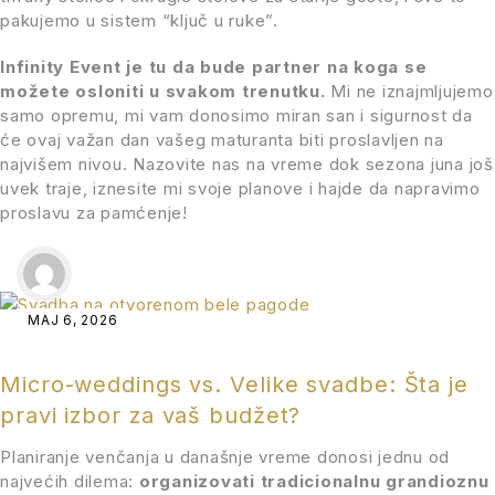
pakujemo u sistem “ključ u ruke”.
Infinity Event je tu da bude partner na koga se
možete osloniti u svakom trenutku.
Mi ne iznajmljujemo
samo opremu, mi vam donosimo miran san i sigurnost da
će ovaj važan dan vašeg maturanta biti proslavljen na
najvišem nivou. Nazovite nas na vreme dok sezona juna još
uvek traje, iznesite mi svoje planove i hajde da napravimo
proslavu za pamćenje!
МАЈ 6, 2026
Micro-weddings vs. Velike svadbe: Šta je
pravi izbor za vaš budžet?
Planiranje venčanja u današnje vreme donosi jednu od
najvećih dilema:
organizovati tradicionalnu grandioznu