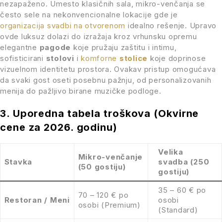
nezapaženo. Umesto klasičnih sala, mikro-venčanja se
često sele na nekonvencionalne lokacije gde je
organizacija svadbi na otvorenom
idealno rešenje. Upravo
ovde luksuz dolazi do izražaja kroz vrhunsku opremu
elegantne
pagode
koje pružaju zaštitu i intimu,
sofisticirani
stolovi
i
komforne
stolice
koje doprinose
vizuelnom identitetu prostora. Ovakav pristup omogućava
da svaki gost oseti posebnu pažnju, od personalizovanih
menija do pažljivo birane muzičke podloge.
3. Uporedna tabela troškova (Okvirne
cene za 2026. godinu)
Velika
Mikro-venčanje
Stavka
svadba (250
(50 gostiju)
gostiju)
35 – 60 € po
70 – 120 € po
Restoran / Meni
osobi
osobi (Premium)
(Standard)