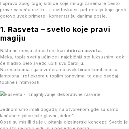
I upravo zbog toga, sitnice koje mnogi zanemare često
prave najveću razliku. U nastavku su pet detalja koje gosti
gotovo uvek primete i komentarišu danima posle.
1. Rasveta – svetlo koje pravi
magiju
Ništa ne menja atmosferu kao
dobra rasveta
.
Meka, topla svetla učiniće i najobičniji sto luksuznim, dok
će hladno belo svetlo ubiti svu čaroliju.
Na svadbama i gala večerama uvek biram kombinaciju
lampiona i reflektora u toplim tonovima, to daje osećaj
topline i intimnosti.
Jednom smo imali događaj na otvorenom gde su samo
lančane sijalice bile glavni „dekor“.
Gosti su mislili da je u pitanju dizajnerski koncept! Svetlo je
ono što se prvo vidi, ali i poslednje pamti.