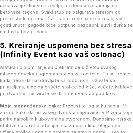
ukucavanje klinova u zemlju, mi donosimo specijalne
betonske tegove. Svaki stub se osigurava teretom od
preko sto kilograma. Čak i ako krene junski pljusak, vaši
gosti unutar pagode biće potpuno bezbedni, suvi i žurka se
nastavlja bez prekida.
5. Kreiranje uspomena bez stresa
(Infinity Event kao vaš oslonac)
Matura i diplomiranje su prekretnice u životu svakog
mladog čoveka i ogroman ponos za roditelje. To su trenuci
kada treba da nazdravljate sa rodbinom i uživate sa
prijateljima, a ne da brišete stolice od kiše, vučete kablove
po dvorištu i nervirate se da li će sve stati pod krov.
Moja menadžerska caka:
Prepustite logistiku nama. Mi
znamo kako da od vašeg dvorišta napravimo VIP zonu koja
parira najboljim klubovima na otvorenom. Donosimo barske
stolove sa stretch stolnjacima za omladinu, elegantne
tiffany stolice i okrugle stolove za starije goste, i sve to