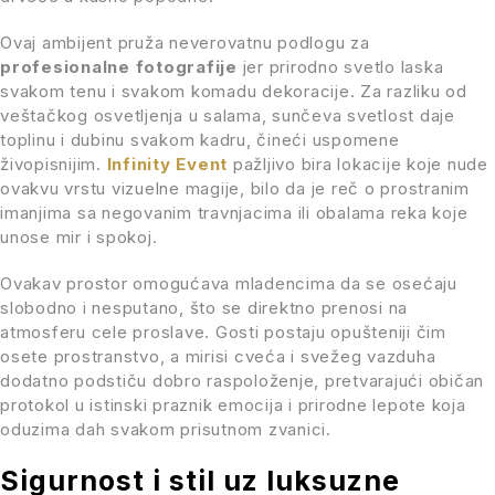
Ovaj ambijent pruža neverovatnu podlogu za
profesionalne fotografije
jer prirodno svetlo laska
svakom tenu i svakom komadu dekoracije. Za razliku od
veštačkog osvetljenja u salama, sunčeva svetlost daje
toplinu i dubinu svakom kadru, čineći uspomene
živopisnijim.
Infinity Event
pažljivo bira lokacije koje nude
ovakvu vrstu vizuelne magije, bilo da je reč o prostranim
imanjima sa negovanim travnjacima ili obalama reka koje
unose mir i spokoj.
Ovakav prostor omogućava mladencima da se osećaju
slobodno i nesputano, što se direktno prenosi na
atmosferu cele proslave. Gosti postaju opušteniji čim
osete prostranstvo, a mirisi cveća i svežeg vazduha
dodatno podstiču dobro raspoloženje, pretvarajući običan
protokol u istinski praznik emocija i prirodne lepote koja
oduzima dah svakom prisutnom zvanici.
Sigurnost i stil uz luksuzne