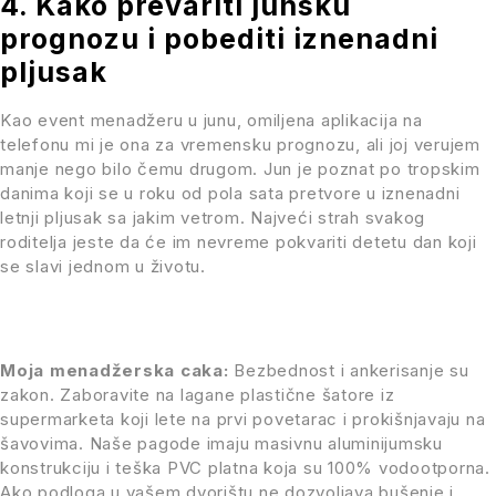
4. Kako prevariti junsku
prognozu i pobediti iznenadni
pljusak
Kao event menadžeru u junu, omiljena aplikacija na
telefonu mi je ona za vremensku prognozu, ali joj verujem
manje nego bilo čemu drugom. Jun je poznat po tropskim
danima koji se u roku od pola sata pretvore u iznenadni
letnji pljusak sa jakim vetrom. Najveći strah svakog
roditelja jeste da će im nevreme pokvariti detetu dan koji
se slavi jednom u životu.
Moja menadžerska caka:
Bezbednost i ankerisanje su
zakon. Zaboravite na lagane plastične šatore iz
supermarketa koji lete na prvi povetarac i prokišnjavaju na
šavovima. Naše pagode imaju masivnu aluminijumsku
konstrukciju i teška PVC platna koja su 100% vodootporna.
Ako podloga u vašem dvorištu ne dozvoljava bušenje i