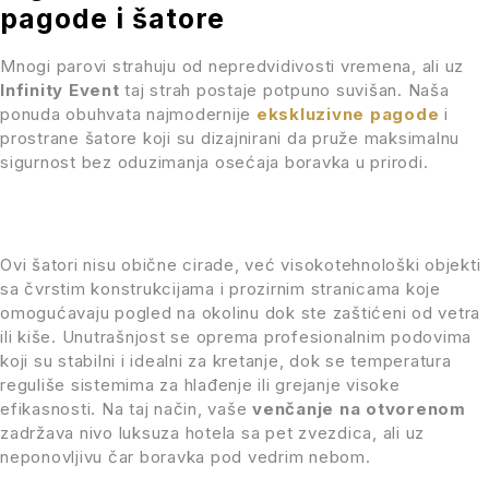
pagode i šatore
Mnogi parovi strahuju od nepredvidivosti vremena, ali uz
Infinity Event
taj strah postaje potpuno suvišan. Naša
ponuda obuhvata najmodernije
ekskluzivne pagode
i
prostrane šatore koji su dizajnirani da pruže maksimalnu
sigurnost bez oduzimanja osećaja boravka u prirodi.
Ovi šatori nisu obične cirade, već visokotehnološki objekti
sa čvrstim konstrukcijama i prozirnim stranicama koje
omogućavaju pogled na okolinu dok ste zaštićeni od vetra
ili kiše. Unutrašnjost se oprema profesionalnim podovima
koji su stabilni i idealni za kretanje, dok se temperatura
reguliše sistemima za hlađenje ili grejanje visoke
efikasnosti. Na taj način, vaše
venčanje na otvorenom
zadržava nivo luksuza hotela sa pet zvezdica, ali uz
neponovljivu čar boravka pod vedrim nebom.