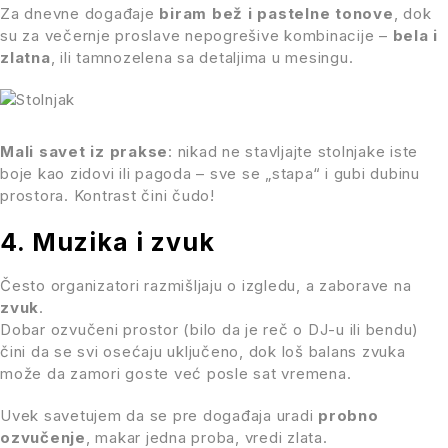
Za dnevne događaje
biram bež i pastelne tonove
, dok
su za večernje proslave nepogrešive kombinacije –
bela i
zlatna
, ili tamnozelena sa detaljima u mesingu.
Mali savet iz prakse
: nikad ne stavljajte stolnjake iste
boje kao zidovi ili pagoda – sve se „stapa“ i gubi dubinu
prostora. Kontrast čini čudo!
4. Muzika i zvuk
Često organizatori razmišljaju o izgledu, a zaborave na
zvuk
.
Dobar ozvučeni prostor (bilo da je reč o DJ-u ili bendu)
čini da se svi osećaju uključeno, dok loš balans zvuka
može da zamori goste već posle sat vremena.
Uvek savetujem da se pre događaja uradi
probno
ozvučenje
, makar jedna proba, vredi zlata.