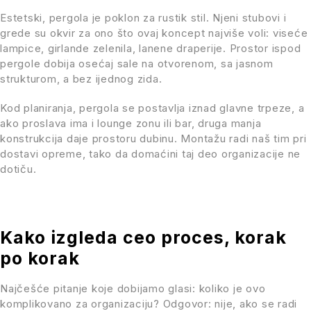
Estetski, pergola je poklon za rustik stil. Njeni stubovi i
grede su okvir za ono što ovaj koncept najviše voli: viseće
lampice, girlande zelenila, lanene draperije. Prostor ispod
pergole dobija osećaj sale na otvorenom, sa jasnom
strukturom, a bez ijednog zida.
Kod planiranja, pergola se postavlja iznad glavne trpeze, a
ako proslava ima i lounge zonu ili bar, druga manja
konstrukcija daje prostoru dubinu. Montažu radi naš tim pri
dostavi opreme, tako da domaćini taj deo organizacije ne
dotiču.
Kako izgleda ceo proces, korak
po korak
Najčešće pitanje koje dobijamo glasi: koliko je ovo
komplikovano za organizaciju? Odgovor: nije, ako se radi