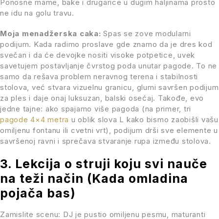
Ponosne mame, bake i drugarice u dugim haljinama prosto
ne idu na golu travu.
Moja menadžerska caka:
Spas se zove modularni
podijum. Kada radimo proslave gde znamo da je dres kod
svečan i da će devojke nositi visoke potpetice, uvek
savetujem postavljanje čvrstog poda unutar pagode. To ne
samo da rešava problem neravnog terena i stabilnosti
stolova, već stvara vizuelnu granicu, glumi savršen podijum
za ples i daje onaj luksuzan, balski osećaj. Takođe, evo
jedne tajne: ako spajamo više pagoda (na primer, tri
pagode 4×4 metra
u oblik slova L kako bismo zaobišli vašu
omiljenu fontanu ili cvetni vrt), podijum drši sve elemente u
savršenoj ravni i sprečava stvaranje rupa između stolova.
3. Lekcija o struji koju svi nauče
na teži način (Kada omladina
pojača bas)
Zamislite scenu: DJ je pustio omiljenu pesmu, maturanti