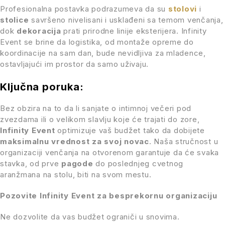
Profesionalna postavka podrazumeva da su
stolovi
i
stolice
savršeno nivelisani i usklađeni sa temom venčanja,
dok
dekoracija
prati prirodne linije eksterijera. Infinity
Event se brine da logistika, od montaže opreme do
koordinacije na sam dan, bude nevidljiva za mladence,
ostavljajući im prostor da samo uživaju.
Ključna poruka:
Bez obzira na to da li sanjate o intimnoj večeri pod
zvezdama ili o velikom slavlju koje će trajati do zore,
Infinity Event
optimizuje vaš budžet tako da dobijete
maksimalnu vrednost za svoj novac
. Naša stručnost u
organizaciji venčanja na otvorenom garantuje da će svaka
stavka, od prve
pagode
do poslednjeg cvetnog
aranžmana na stolu, biti na svom mestu.
Pozovite Infinity Event za besprekornu organizaciju
Ne dozvolite da vas budžet ograniči u snovima.