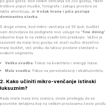
po glavi gosta. Kod velikih venčanja od 250 gostiju, fiksni
troškovi poput muzike, fotografa i zakupa prostora se
lakše amortizuju, ali
trošak hrane i pića postaje
dominantna stavka
.
S druge strane, kod mikro-venčanja od 50 ljudi, budžet
vam dozvoljava da podignete nivo usluge na “
fine dining
”
iskustvo koje bi na velikoj svadbi bilo preskupo. Važno je
razumeti da manji broj gostiju ne znači nužno drastično
manji budžet, već priliku da luksuz postane standard u
svakom segmentu.
Velika svadba:
Fokus na kvantitetu i energiji mase.
Mala svadba:
Fokus na personalizaciji i ekskluzivitetu.
2. Kako učiniti mikro-venčanje istinski
luksuznim?
Kada imate manji broj zvanica, imate privilegiju da se
posvetite detaljima koji na velikim proslavama često prođu