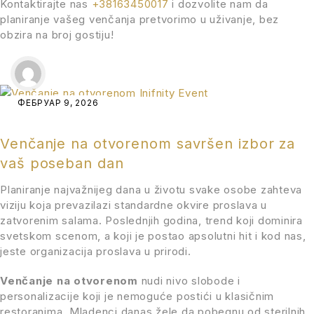
Kontaktirajte nas
+38163450017
i dozvolite nam da
planiranje vašeg venčanja pretvorimo u uživanje, bez
obzira na broj gostiju!
ФЕБРУАР 9, 2026
Venčanje na otvorenom savršen izbor za
vaš poseban dan
Planiranje najvažnijeg dana u životu svake osobe zahteva
viziju koja prevazilazi standardne okvire proslava u
zatvorenim salama. Poslednjih godina, trend koji dominira
svetskom scenom, a koji je postao apsolutni hit i kod nas,
jeste organizacija proslava u prirodi.
Venčanje na otvorenom
nudi nivo slobode i
personalizacije koji je nemoguće postići u klasičnim
restoranima. Mladenci danas žele da pobegnu od sterilnih