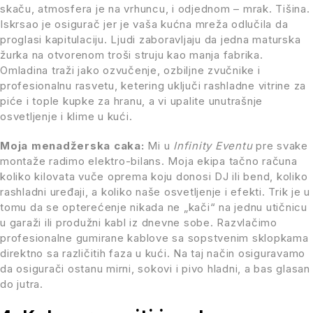
skaču, atmosfera je na vrhuncu, i odjednom – mrak. Tišina.
Iskrsao je osigurač jer je vaša kućna mreža odlučila da
proglasi kapitulaciju. Ljudi zaboravljaju da jedna maturska
žurka na otvorenom troši struju kao manja fabrika.
Omladina traži jako ozvučenje, ozbiljne zvučnike i
profesionalnu rasvetu, ketering uključi rashladne vitrine za
piće i tople kupke za hranu, a vi upalite unutrašnje
osvetljenje i klime u kući.
Moja menadžerska caka:
Mi u
Infinity Eventu
pre svake
montaže radimo elektro-bilans. Moja ekipa tačno računa
koliko kilovata vuče oprema koju donosi DJ ili bend, koliko
rashladni uređaji, a koliko naše osvetljenje i efekti. Trik je u
tomu da se opterećenje nikada ne „kači“ na jednu utičnicu
u garaži ili produžni kabl iz dnevne sobe. Razvlačimo
profesionalne gumirane kablove sa sopstvenim sklopkama
direktno sa različitih faza u kući. Na taj način osiguravamo
da osigurači ostanu mirni, sokovi i pivo hladni, a bas glasan
do jutra.