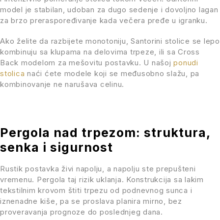
model je stabilan, udoban za dugo sedenje i dovoljno lagan
za brzo preraspoređivanje kada večera pređe u igranku.
Ako želite da razbijete monotoniju, Santorini stolice se lepo
kombinuju sa klupama na delovima trpeze, ili sa Cross
Back modelom za mešovitu postavku. U našoj
ponudi
stolica
naći ćete modele koji se međusobno slažu, pa
kombinovanje ne narušava celinu.
Pergola nad trpezom: struktura,
senka i sigurnost
Rustik postavka živi napolju, a napolju ste prepušteni
vremenu. Pergola taj rizik uklanja. Konstrukcija sa lakim
tekstilnim krovom štiti trpezu od podnevnog sunca i
iznenadne kiše, pa se proslava planira mirno, bez
proveravanja prognoze do poslednjeg dana.