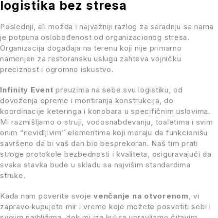
logistika bez stresa
Poslednji, ali možda i najvažniji razlog za saradnju sa nama
je potpuna oslobođenost od organizacionog stresa.
Organizacija događaja na terenu koji nije primarno
namenjen za restoransku uslugu zahteva vojničku
preciznost i ogromno iskustvo.
Infinity Event
preuzima na sebe svu logistiku, od
dovoženja opreme i montiranja konstrukcija, do
koordinacije keteringa i konobara u specifičnim uslovima.
Mi razmišljamo o struji, vodosnabdevanju, toaletima i svim
onim “nevidljivim” elementima koji moraju da funkcionišu
savršeno da bi vaš dan bio besprekoran. Naš tim prati
stroge protokole bezbednosti i kvaliteta, osiguravajući da
svaka stavka bude u skladu sa najvišim standardima
struke.
Kada nam poverite svoje
venčanje na otvorenom
, vi
zapravo kupujete mir i vreme koje možete posvetiti sebi i
svojim najbližima, dok mi iza kulisa upravljamo čitavim