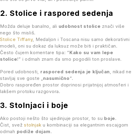
2. Stolice i raspored sedenja
Možda deluje banalno, ali
udobnost stolice
znači više
nego što misliš.
Stolice Tiffany
, Medaljon i Toscana nisu samo dekorativni
modeli, oni su dokaz da luksuz može biti i praktičan.
Često čujem komentare tipa: “
Kako su vam lepe
stolice
!” i odmah znam da smo pogodili ton proslave.
Pored udobnosti,
raspored sedenja je ključan
, nikad ne
stavljaj sve goste „
nasumično
“.
Dobro raspoređen prostor doprinosi prijatnijoj atmosferi i
lakšem protoku razgovora.
3. Stolnjaci i boje
Ako postoji nešto što ujedinjuje prostor, to su
boje
.
Čist, svež
stolnjak
u kombinaciji sa elegantnim escajgom
odmah
podiže dojam
.