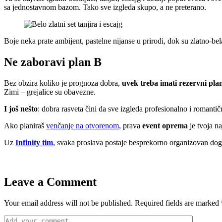
sa jednostavnom bazom. Tako sve izgleda skupo, a ne preterano.
Boje neka prate ambijent, pastelne nijanse u prirodi, dok su zlatno-be
Ne zaboravi plan B
Bez obzira koliko je prognoza dobra,
uvek treba imati rezervni pla
Zimi – grejalice su obavezne.
I još nešto
: dobra rasveta čini da sve izgleda profesionalno i romantič
Ako planiraš
venčanje na otvorenom
, prava
event oprema
je tvoja na
Uz
Infinity tim
, svaka proslava postaje besprekorno organizovan događ
Leave a Comment
Your email address will not be published. Required fields are marked 