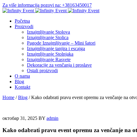
Za više informacija pozovi na: +38163450017
Početna
Proizvodi
Iznajmljivanje Stolova
Iznajmljivanje Stolica
Pagode Iznajmljivanje – Mini šatori
Iznajmljivanje tanjira i escajga
Iznajmljivanje Stolnjaka
Iznajmljivanje Rasvete
Dekoracije za venčanja i proslave
Ostali proizvodi
O nama
Blog
Kontakt
Home
/
Blog
/
Kako odabrati pravu event opremu za venčanje na ot
октобар 31, 2025
BY
admin
Kako odabrati pravu event opremu za venčanje na 