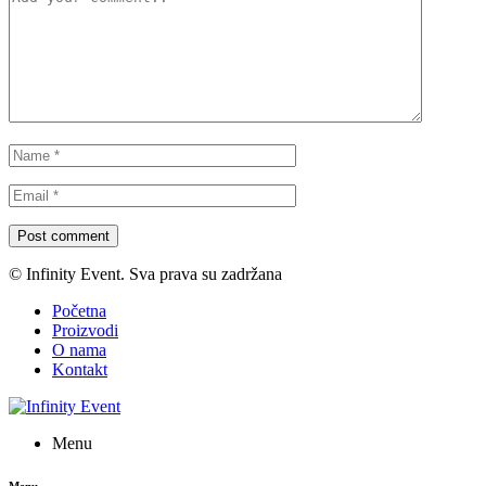
Post comment
© Infinity Event. Sva prava su zadržana
Početna
Proizvodi
O nama
Kontakt
Menu