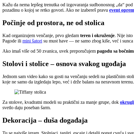
Kažu da nema lepšeg trenutka od izgovaranja sudbonosnog „da“ pod ve
pozadinu o kojoj se retko govori. Ako ne izabereš pravu
event opre
Počinje od prostora, ne od stolica
Kad organizujem venčanje, prvo gledam
teren i okruženje
. Nije ist
Pagode ili
mini šatori
su must have — ne samo zbog kiše, već i sunca
Ako imaš više od 50 zvanica, uvek preporučujem
pagodu sa bočnim
Stolovi i stolice – osnova svakog ugođaja
Jednom sam video kako su gosti na venčanju sedeli na plastičnim stoli
koje ne samo da izgledaju lepo, već i drže balans na neravnom terenu.
Za stolove, kvadratni modeli su praktični za manje grupe, dok
okrugli
svetlo daju poseban šarm.
Dekoracija – duša događaja
Tu se najviše igram. Stolnjaci, tanjiri, escajg i detalji poput cveća 