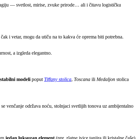
u — svetlost, mirise, zvuke prirode… ali i čitavu logističku
pa čak i vetar, mogu da utiču na to kakva će oprema biti potrebna.
urnost, a izgleda elegantno.
 stabilni modeli
poput
Tiffany stolica
,
Toscana
ili
Medaljon
stolica
e venčanje održava noću, stolnjaci svetlijih tonova uz ambijentalno
jem
jedan luksuzan element
(npr. zlatne ivice tanjira ili kristalne čaše)