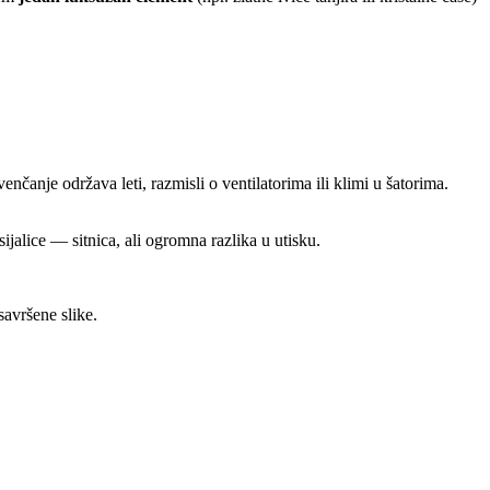
nčanje održava leti, razmisli o ventilatorima ili klimi u šatorima.
ijalice — sitnica, ali ogromna razlika u utisku.
savršene slike.