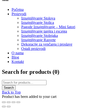
Menu
Početna
Proizvodi
Iznajmljivanje Stolova
Iznajmljivanje Stolica
Pagode Iznajmljivanje – Mini šatori
Iznajmljivanje tanjira i escajga
Iznajmljivanje Stolnjaka
Iznajmljivanje Rasvete
Dekoracije za venčanja i proslave
Ostali proizvodi
O nama
Blog
Kontakt
Search for products (
0
)
Back to Top
Product has been added to your cart