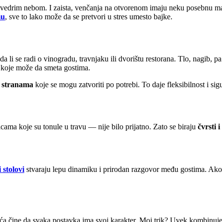
drim nebom. I zaista, venčanja na otvorenom imaju neku posebnu magij
mu
, sve to lako može da se pretvori u stres umesto bajke.
o da li se radi o vinogradu, travnjaku ili dvorištu restorana. Tlo, nagib, 
 koje može da smeta gostima.
 stranama
koje se mogu zatvoriti po potrebi. To daje fleksibilnost i sig
cama koje su tonule u travu — nije bilo prijatno. Zato se biraju
čvrsti i
 stolovi
stvaraju lepu dinamiku i prirodan razgovor među gostima. Ako s
i sveća čine da svaka postavka ima svoj karakter. Moj trik? Uvek kombinu