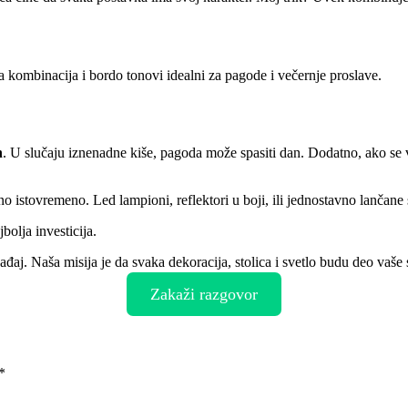
la kombinacija i bordo tonovi idealni za pagode i večernje proslave.
n
. U slučaju iznenadne kiše, pagoda može spasiti dan. Dodatno, ako se ve
no istovremeno. Led lampioni, reflektori u boji, ili jednostavno lančane s
jbolja investicija.
aj. Naša misija je da svaka dekoracija, stolica i svetlo budu deo vaše 
Zakaži razgovor
*